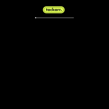
upploppet!”
🔥
KUPONGBRÄNNAREN🔥
V85-2: 5 Twigs Like U.
”Gjorde första starten i ny regi förra helgen och
vek då ner sig som hårt betrodd. Tränar fint
inför den uppgiften och har sannolikt gått fram
en del med senaste loppet i kroppen – och som
totalt bortglömd av kollektivet så hissar jag upp
honom som en fräck tipsetta!”
🥇TIPSETTORNA🥇
Avd 1 - 11 Celiaz
Avd 2 - 5 Twigs Like U.
Avd 3 - 4 Stens Rubin
Avd 4 - 13 Money Matters