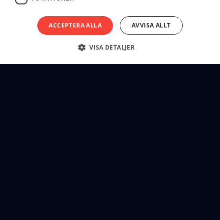
ACCEPTERA ALLA
AVVISA ALLT
VISA DETALJER
tackarr
Klart, ett, två - Kör!
Hem
Blogg
Om oss
Kontakt
©
2026
Tackarr. All rights reserved.
Integritetspolicy
Tillgänglighet